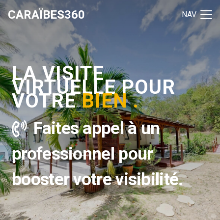
CARAÏBES360
NAV
LA VISITE
VIRTUELLE
POUR
VOTRE
BIEN .
Faites appel à un
professionnel pour
booster votre visibilité.