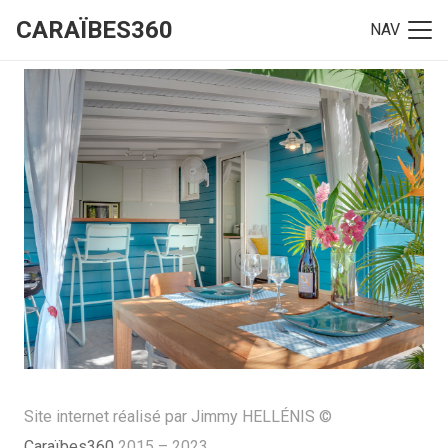
CARAÏBES360
NAV
Site internet réalisé par Jimmy HELLÉNIS ©
Caraïbes360
2015 – 2023