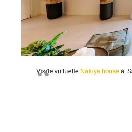
Visite virtuelle
Nakiya house
à Sa